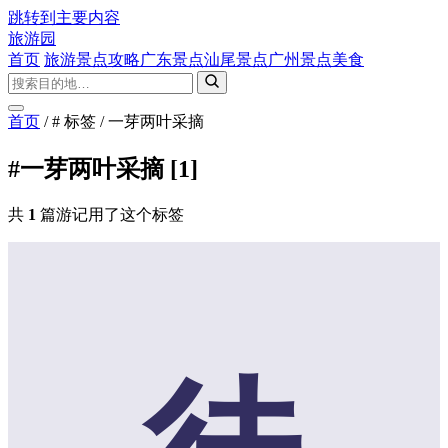
跳转到主要内容
旅游园
首页
旅游景点攻略
广东景点
汕尾景点
广州景点
美食
首页
/
# 标签
/
一芽两叶采摘
#一芽两叶采摘
[1]
共
1
篇游记用了这个标签