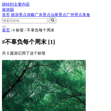
跳转到主要内容
旅游园
首页
旅游景点攻略
广东景点
汕尾景点
广州景点
美食
首页
/
# 标签
/
不辜负每个周末
#不辜负每个周末
[1]
共
1
篇游记用了这个标签