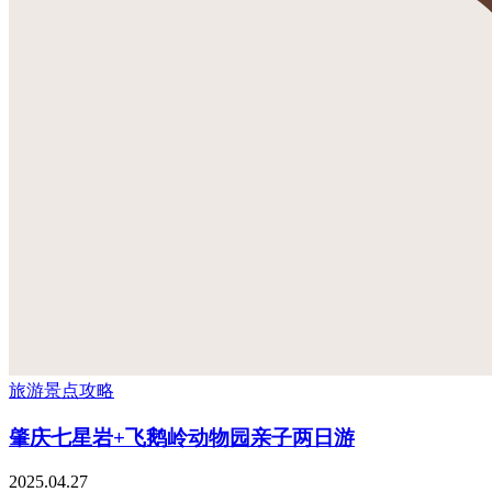
旅游景点攻略
肇庆七星岩+飞鹅岭动物园亲子两日游
2025.04.27