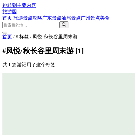
跳转到主要内容
旅游园
首页
旅游景点攻略
广东景点
汕尾景点
广州景点
美食
首页
/
# 标签
/
凤悦·秋长谷里周末游
#凤悦·秋长谷里周末游
[1]
共
1
篇游记用了这个标签