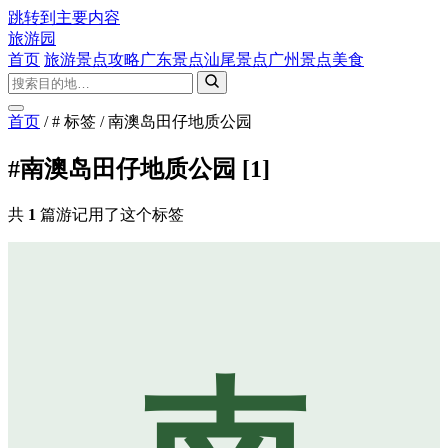
跳转到主要内容
旅游园
首页
旅游景点攻略
广东景点
汕尾景点
广州景点
美食
首页
/
# 标签
/
南澳岛田仔地质公园
#南澳岛田仔地质公园
[1]
共
1
篇游记用了这个标签