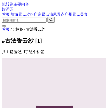
跳转到主要内容
旅游园
首页
旅游景点攻略
广东景点
汕尾景点
广州景点
美食
首页
/
# 标签
/
古法香云纱
#古法香云纱
[1]
共
1
篇游记用了这个标签