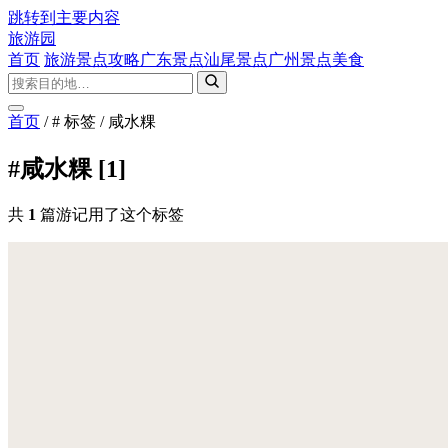
跳转到主要内容
旅游园
首页
旅游景点攻略
广东景点
汕尾景点
广州景点
美食
首页
/
# 标签
/
咸水粿
#咸水粿
[1]
共
1
篇游记用了这个标签