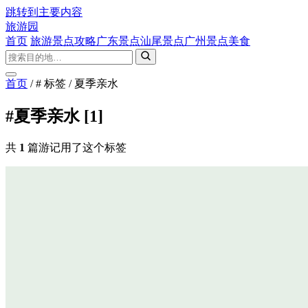
跳转到主要内容
旅游园
首页
旅游景点攻略
广东景点
汕尾景点
广州景点
美食
首页
/
# 标签
/
夏季亲水
#夏季亲水
[1]
共
1
篇游记用了这个标签