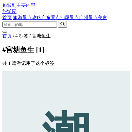
跳转到主要内容
旅游园
首页
旅游景点攻略
广东景点
汕尾景点
广州景点
美食
首页
/
# 标签
/
官塘鱼生
#官塘鱼生
[1]
共
1
篇游记用了这个标签