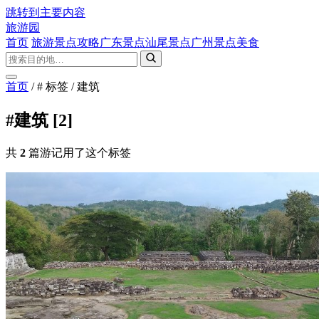
跳转到主要内容
旅游园
首页
旅游景点攻略
广东景点
汕尾景点
广州景点
美食
首页
/
# 标签
/
建筑
#建筑
[2]
共
2
篇游记用了这个标签