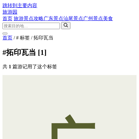
跳转到主要内容
旅游园
首页
旅游景点攻略
广东景点
汕尾景点
广州景点
美食
首页
/
# 标签
/
拓印瓦当
#拓印瓦当
[1]
共
1
篇游记用了这个标签