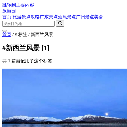
跳转到主要内容
旅游园
首页
旅游景点攻略
广东景点
汕尾景点
广州景点
美食
首页
/
# 标签
/
新西兰风景
#新西兰风景
[1]
共
1
篇游记用了这个标签