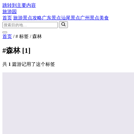
跳转到主要内容
旅游园
首页
旅游景点攻略
广东景点
汕尾景点
广州景点
美食
首页
/
# 标签
/
森林
#森林
[1]
共
1
篇游记用了这个标签