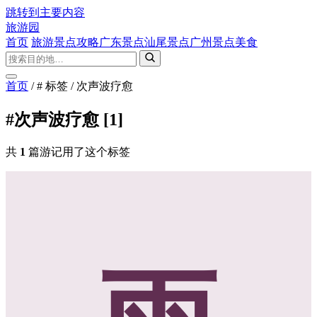
跳转到主要内容
旅游园
首页
旅游景点攻略
广东景点
汕尾景点
广州景点
美食
首页
/
# 标签
/
次声波疗愈
#次声波疗愈
[1]
共
1
篇游记用了这个标签