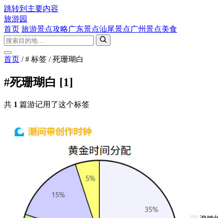
跳转到主要内容
旅游园
首页
旅游景点攻略
广东景点
汕尾景点
广州景点
美食
首页
/
# 标签
/
死珊瑚白
#死珊瑚白
[1]
共
1
篇游记用了这个标签