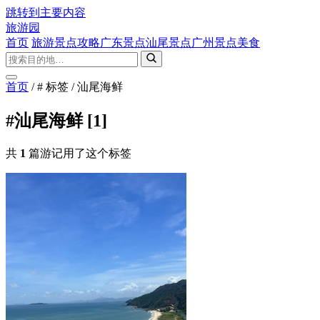
跳转到主要内容
旅游园
首页
旅游景点攻略
广东景点
汕尾景点
广州景点
美食
首页
/
# 标签
/
汕尾海鲜
#汕尾海鲜
[1]
共
1
篇游记用了这个标签