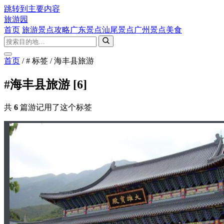
跳转到主要内容
旅游园
首页
旅游景点攻略
广东景点
汕尾景点
广州景点
美食
首页
/
# 标签
/
海丰县旅游
#海丰县旅游
[6]
共
6
篇游记用了这个标签