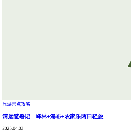
旅游景点攻略
清远避暑记｜峰林+瀑布+农家乐两日轻旅
2025.04.03