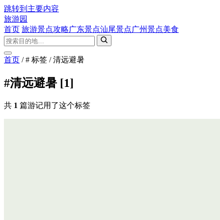
跳转到主要内容
旅游园
首页
旅游景点攻略
广东景点
汕尾景点
广州景点
美食
首页
/
# 标签
/
清远避暑
#清远避暑
[1]
共
1
篇游记用了这个标签