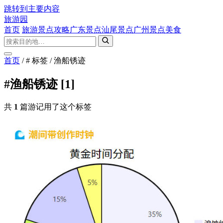
跳转到主要内容
旅游园
首页
旅游景点攻略
广东景点
汕尾景点
广州景点
美食
首页
/
# 标签
/
渔船锈迹
#渔船锈迹
[1]
共
1
篇游记用了这个标签