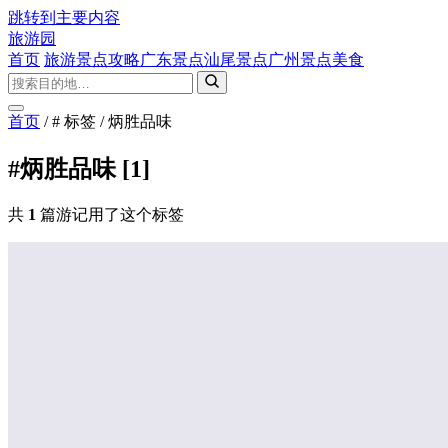
跳转到主要内容
旅游园
首页
旅游景点攻略
广东景点
汕尾景点
广州景点
美食
首页
/
# 标签
/
炳胜品味
#炳胜品味
[1]
共
1
篇游记用了这个标签