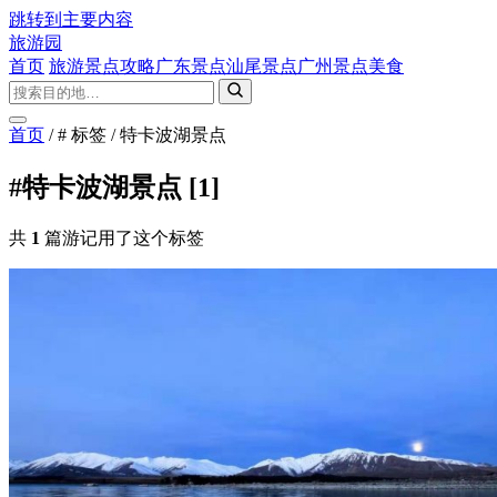
跳转到主要内容
旅游园
首页
旅游景点攻略
广东景点
汕尾景点
广州景点
美食
首页
/
# 标签
/
特卡波湖景点
#特卡波湖景点
[1]
共
1
篇游记用了这个标签