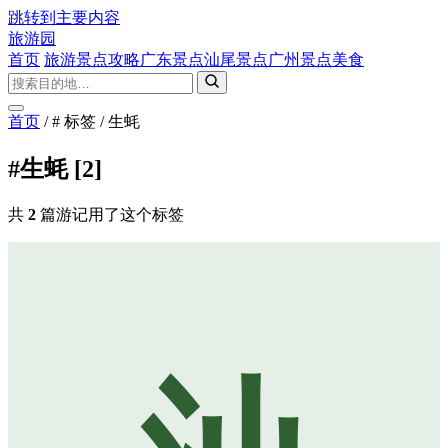
跳转到主要内容
旅游园
首页
旅游景点攻略
广东景点
汕尾景点
广州景点
美食
首页
/
# 标签
/
生蚝
#生蚝
[2]
共
2
篇游记用了这个标签