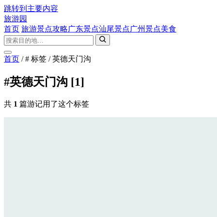
跳转到主要内容
旅游园
首页
旅游景点攻略
广东景点
汕尾景点
广州景点
美食
首页
/
# 标签
/
英德天门沟
#英德天门沟
[1]
共
1
篇游记用了这个标签