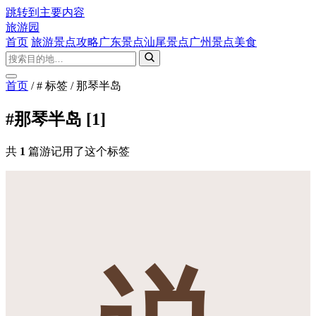
跳转到主要内容
旅游园
首页
旅游景点攻略
广东景点
汕尾景点
广州景点
美食
首页
/
# 标签
/
那琴半岛
#那琴半岛
[1]
共
1
篇游记用了这个标签