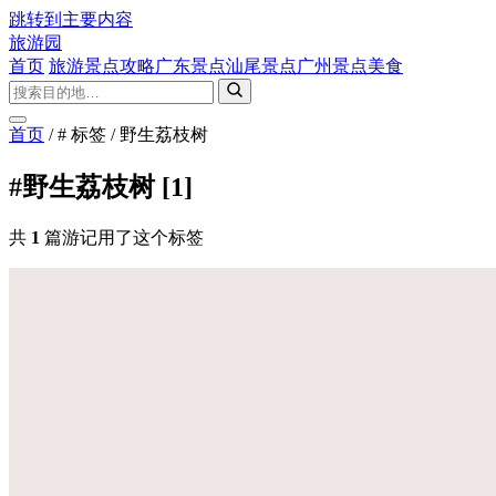
跳转到主要内容
旅游园
首页
旅游景点攻略
广东景点
汕尾景点
广州景点
美食
首页
/
# 标签
/
野生荔枝树
#野生荔枝树
[1]
共
1
篇游记用了这个标签