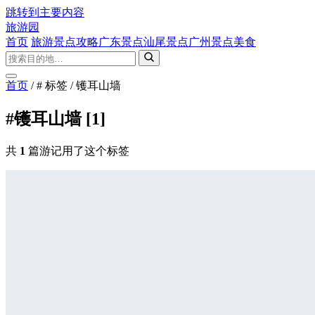
跳转到主要内容
旅游园
首页
旅游景点攻略
广东景点
汕尾景点
广州景点
美食
首页
/
# 标签
/
镬耳山墙
#镬耳山墙
[1]
共
1
篇游记用了这个标签