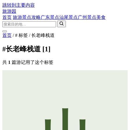
跳转到主要内容
旅游园
首页
旅游景点攻略
广东景点
汕尾景点
广州景点
美食
首页
/
# 标签
/
长老峰栈道
#长老峰栈道
[1]
共
1
篇游记用了这个标签