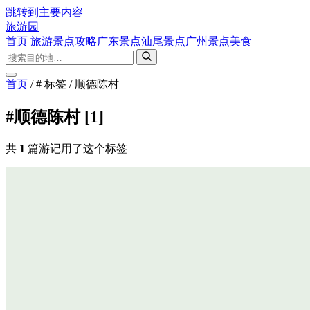
跳转到主要内容
旅游园
首页
旅游景点攻略
广东景点
汕尾景点
广州景点
美食
首页
/
# 标签
/
顺德陈村
#顺德陈村
[1]
共
1
篇游记用了这个标签