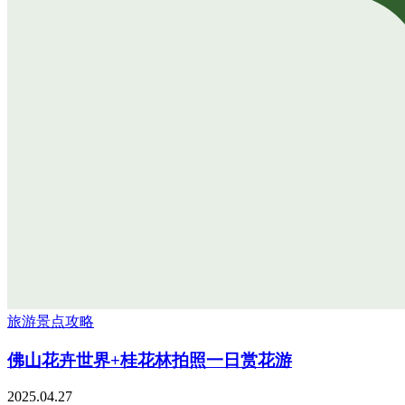
旅游景点攻略
佛山花卉世界+桂花林拍照一日赏花游
2025.04.27