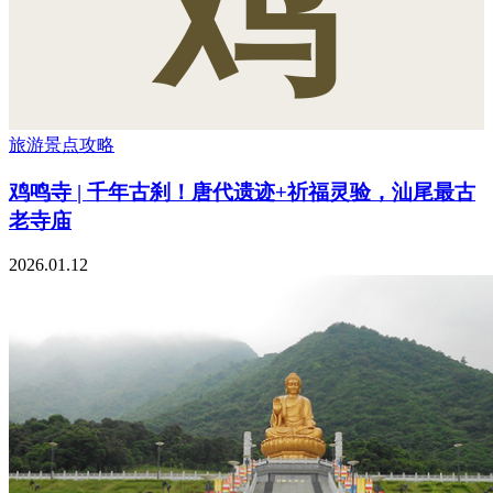
鸡
旅游景点攻略
鸡鸣寺 | 千年古刹！唐代遗迹+祈福灵验，汕尾最古
老寺庙
2026.01.12