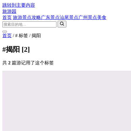
跳转到主要内容
旅游园
首页
旅游景点攻略
广东景点
汕尾景点
广州景点
美食
首页
/
# 标签
/
揭阳
#揭阳
[2]
共
2
篇游记用了这个标签