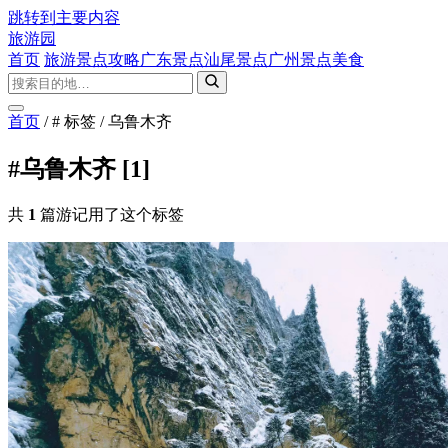
跳转到主要内容
旅游园
首页
旅游景点攻略
广东景点
汕尾景点
广州景点
美食
首页
/
# 标签
/
乌鲁木齐
#乌鲁木齐
[1]
共
1
篇游记用了这个标签