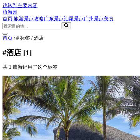
跳转到主要内容
旅游园
首页
旅游景点攻略
广东景点
汕尾景点
广州景点
美食
首页
/
# 标签
/
酒店
#酒店
[1]
共
1
篇游记用了这个标签